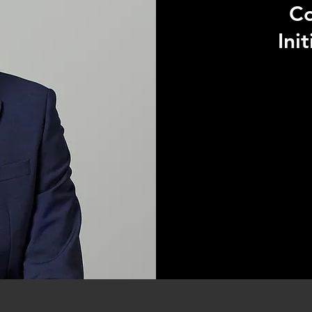
Co
Ini
100
dólares
estadounid