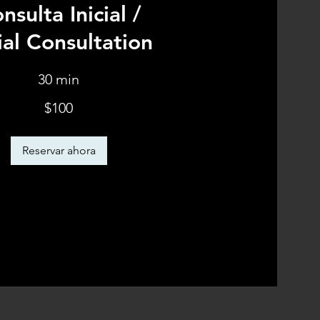
nsulta Inicial /
tial Consultation
30 min
$100
enses
Reservar ahora