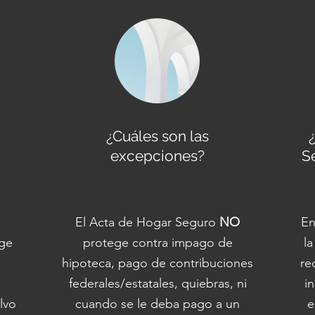
¿Cuáles son las
excepciones?
S
El Acta de Hogar Seguro
NO
E
ege
protege contra impago de
la
hipoteca, pago de contribuciones
re
federales/estatales, quiebras, ni
i
lvo
cuando se le deba pago a un
e