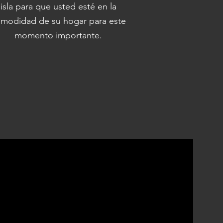
isla para que usted esté en la
modidad de su hogar para este
momento importante.